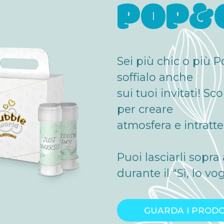
POP&
Sei più chic o più P
soffialo anche
sui tuoi invitati! Sc
per creare
atmosfera e intratt
Puoi lasciarli sopra 
durante il "Sì, lo vog
GUARDA I PRODO