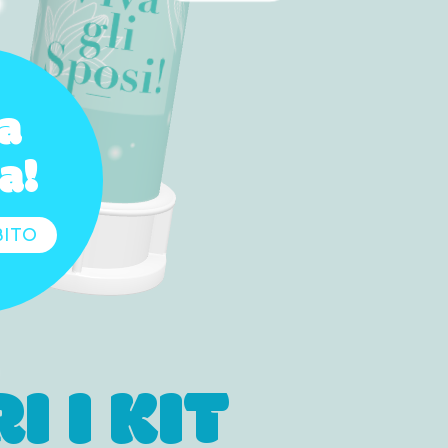
a
a!
BITO
I I KIT