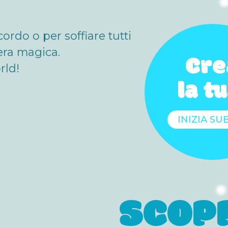
rdo o per soffiare tutti
era magica.
Cre
rld!
la tu
INIZIA SU
SCOPR