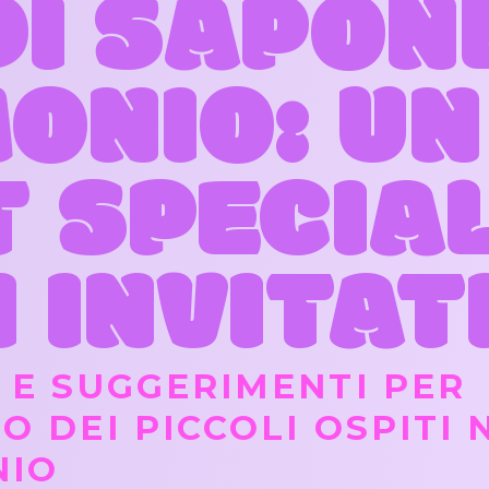
DI SAPONE
ONIO: UN
 SPECIAL
 INVITAT
 E SUGGERIMENTI PER
O DEI PICCOLI OSPITI 
NIO