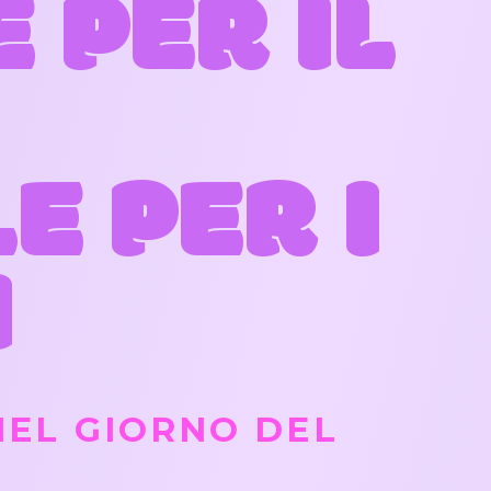
 PER IL
E PER I
I
NEL GIORNO DEL