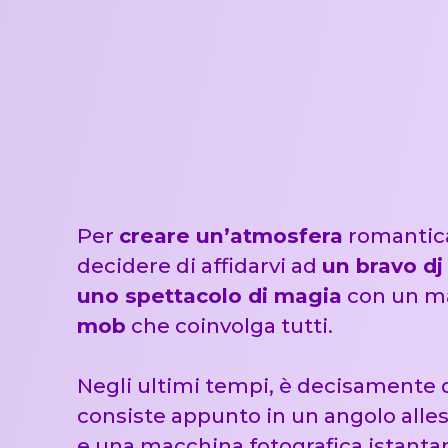
Per
creare un’atmosfera
romantica 
decidere di affidarvi ad
un bravo dj
uno spettacolo di magia
con un ma
mob
che coinvolga tutti.
Negli ultimi tempi, è decisamente
consiste appunto in un angolo allest
e una macchina fotografica istantan