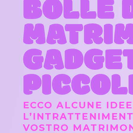
BOLLE 
MATRIM
GADGET
PICCOLI
ECCO ALCUNE IDEE
L’INTRATTENIMENT
VOSTRO MATRIMO