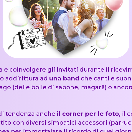
e coinvolgere gli invitati durante il rice
o addirittura ad
una band
che canti e suoni 
go (delle bolle di sapone, magari!) o anco
 di tendenza anche
il corner per le foto
, il
ito con diversi simpatici accessori (parrucc
ea per immortalare il ricordo di quel giorn