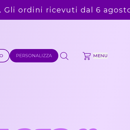
gosto saranno evasi alla ripresa 
MO
PERSONALIZZA
MENU