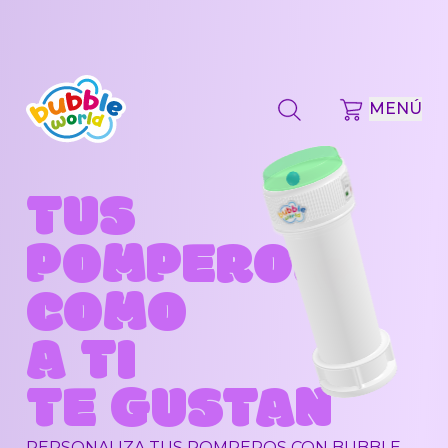
MENÚ
TUS
POMPEROS
COMO
A TI
TE GUSTAN
PERSONALIZA
TUS POMPEROS
CON
BUBBLE