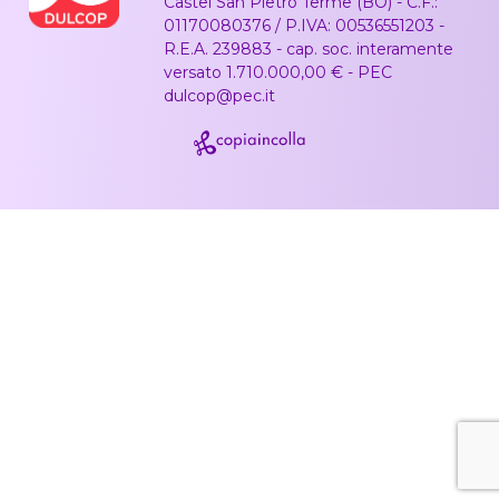
Castel San Pietro Terme (BO) - C.F.:
01170080376 / P.IVA: 00536551203 -
R.E.A. 239883 - cap. soc. interamente
versato 1.710.000,00 € - PEC
dulcop@pec.it