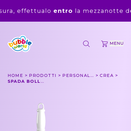
ettualo
entro
la mezzanotte del
5 agos
MENU
HOME
PRODOTTI
PERSONALIZZA
CREA
SPADA BOLLE DI SAPONE PERSONALIZZATA BUBBLE WORLD CON MANICO BIANCO