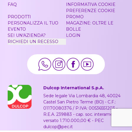
FAQ
INFORMATIVA COOKIE
PREFERENZE COOKIE
PRODOTTI
PROMO
PERSONALIZZA IL TUO
MAGAZINE: OLTRE LE
EVENTO
BOLLE
SEI UN'AZIENDA?
LOGIN
RICHIEDI UN RECESSO
Dulcop International S.p.A.
Sede legale Via Lombardia 48, 40024
Castel San Pietro Terme (BO) - C.F.:
01170080376 / P.IVA: 00536551203 -
R.E.A. 239883 - cap. soc. interamente
versato 1.710.000,00 € - PEC
dulcop@pec.it