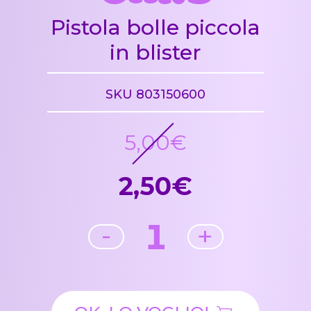
Pistola bolle piccola
in blister
SKU 803150600
5,00€
2,50€
1
-
+