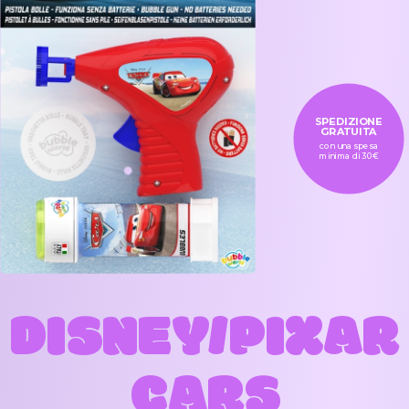
SPEDIZIONE
GRATUITA
con una spesa
minima di 30€
DISNEY/PIXAR
CARS