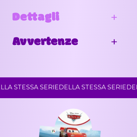
Dettagli
Avvertenze
A STESSA SERIE
DELLA STESSA SERIE
DELLA