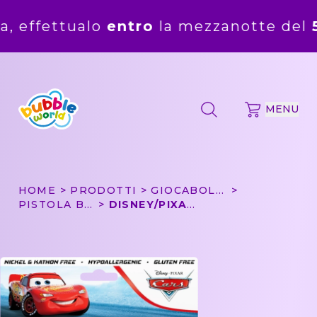
alo
entro
la mezzanotte del
5 agosto
.
MENU
HOME
PRODOTTI
GIOCABOLLE
PISTOLA BOLLE PICCOLA
DISNEY/PIXAR CARS - PISTOLA BOLLE PICCOLA BUBBLE WORLD IN BLISTER