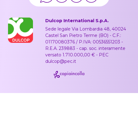
Dulcop International S.p.A.
Sede legale Via Lombardia 48, 40024
Castel San Pietro Terme (BO) - C.F.:
01170080376 / P.IVA: 00536551203 -
R.E.A. 239883 - cap. soc. interamente
versato 1.710.000,00 € - PEC
dulcop@pec.it