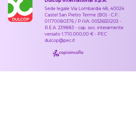
Dulcop International S.p.A.
Sede legale Via Lombardia 48, 40024
Castel San Pietro Terme (BO) - C.F.:
01170080376 / P.IVA: 00536551203 -
R.E.A. 239883 - cap. soc. interamente
versato 1.710.000,00 € - PEC
dulcop@pec.it