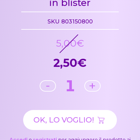
in blister
SKU 803150800
5,00€
2,50€
1
-
+
OK, LO VOGLIO!
Accedi
o
registrati
per aggiungere il prodotto ai