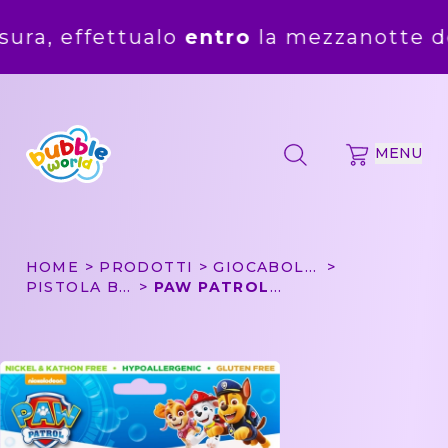
ttualo
entro
la mezzanotte del
5 agost
MENU
HOME
PRODOTTI
GIOCABOLLE
PISTOLA BOLLE PICCOLA
PAW PATROL - PISTOLA BOLLE PICCOLA BUBBLE WORLD IN BLISTER