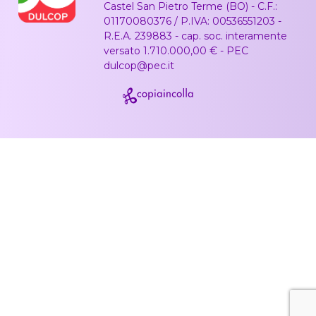
Castel San Pietro Terme (BO) - C.F.:
01170080376 / P.IVA: 00536551203 -
R.E.A. 239883 - cap. soc. interamente
versato 1.710.000,00 € - PEC
dulcop@pec.it