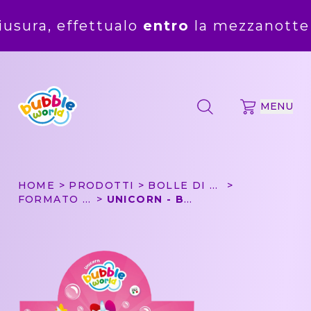
ffettualo
entro
la mezzanotte del
5 ag
MENU
HOME
PRODOTTI
BOLLE DI SAPONE
FORMATO CONVENIENZA
UNICORN - BOLLE DI SAPONE BUBBLE WORLD - CONFEZIONE DA 36 PZ