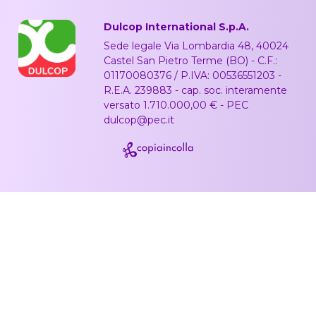
Dulcop International S.p.A.
Sede legale Via Lombardia 48, 40024
Castel San Pietro Terme (BO) - C.F.:
01170080376 / P.IVA: 00536551203 -
R.E.A. 239883 - cap. soc. interamente
versato 1.710.000,00 € - PEC
dulcop@pec.it