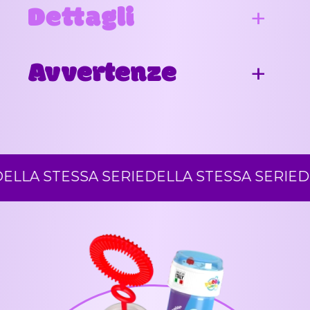
Dettagli
Avvertenze
LA STESSA SERIE
DELLA STESSA SERIE
DEL