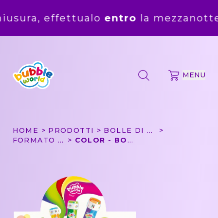
ffettualo
entro
la mezzanotte del
5 ag
MENU
HOME
PRODOTTI
BOLLE DI SAPONE
FORMATO CONVENIENZA
COLOR - BOLLE DI SAPONE BUBBLE WORLD - CONFEZIONE DA 36 PZ