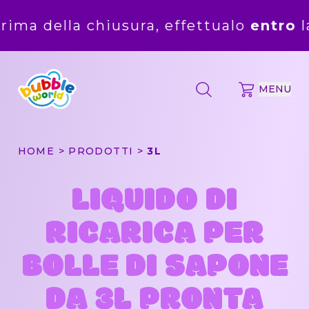
a chiusura, effettualo
entro
la mezzano
MENU
HOME
PRODOTTI
3L
LIQUIDO DI
RICARICA PER
BOLLE DI SAPONE
DA 3L PRONTA