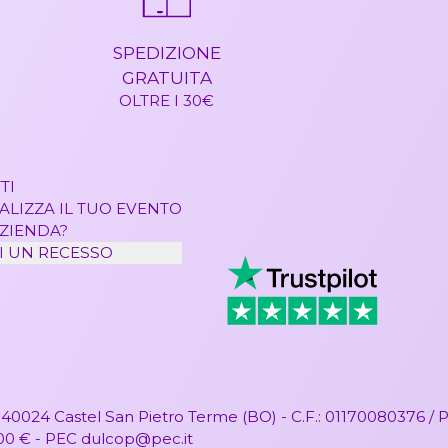
SPEDIZIONE
GRATUITA
OLTRE I 30€
TI
LIZZA IL TUO EVENTO
AZIENDA?
I UN RECESSO
40024 Castel San Pietro Terme (BO) - C.F.: 01170080376 / P.
,00 € - PEC
dulcop@pec.it