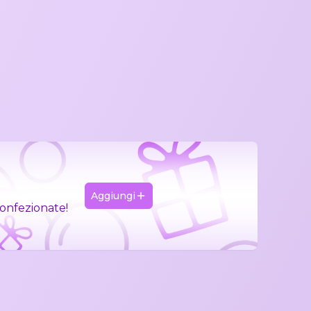
Aggiungi
confezionate!