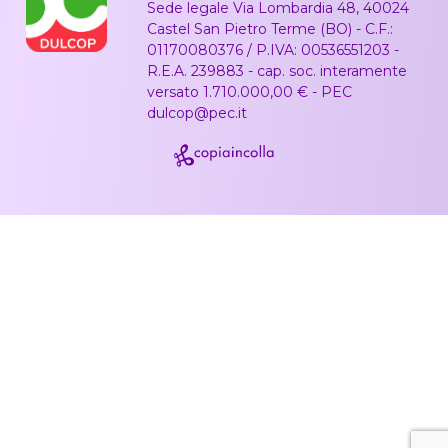
Sede legale Via Lombardia 48, 40024
Castel San Pietro Terme (BO) - C.F.:
01170080376 / P.IVA: 00536551203 -
R.E.A. 239883 - cap. soc. interamente
versato 1.710.000,00 € - PEC
dulcop@pec.it