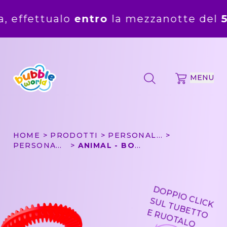
alo
entro
la mezzanotte del
5 agosto
.
MENU
HOME
PRODOTTI
PERSONALIZZA
PERSONAGGI
ANIMAL - BOLLE DI SAPONE PERSONALIZZATE BUBBLE WORLD
DOPPIO CLICK
SUL TUBETTO
E RUOTALO