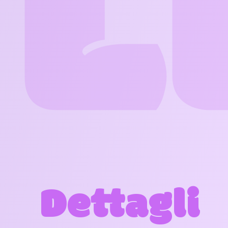
L
Dettagli