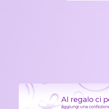
Al regalo ci 
Aggiungi una confezione r