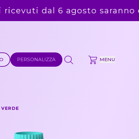
aranno evasi alla ripresa delle a
MO
PERSONALIZZA
MENU
 VERDE