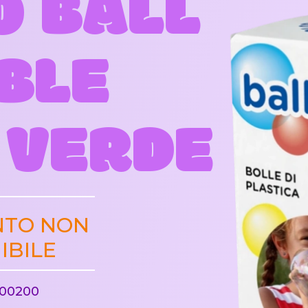
O BALL
BLE
 VERDE
NTO NON
IBILE
00200