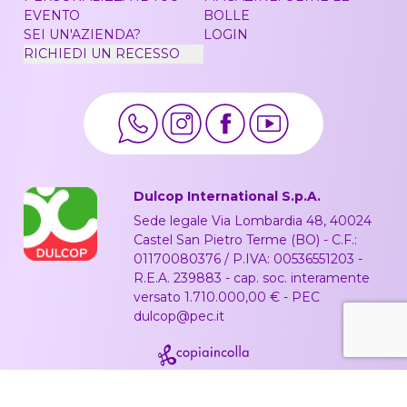
EVENTO
BOLLE
SEI UN'AZIENDA?
LOGIN
RICHIEDI UN RECESSO
Dulcop International S.p.A.
Sede legale Via Lombardia 48, 40024
Castel San Pietro Terme (BO) - C.F.:
01170080376 / P.IVA: 00536551203 -
R.E.A. 239883 - cap. soc. interamente
versato 1.710.000,00 € - PEC
dulcop@pec.it