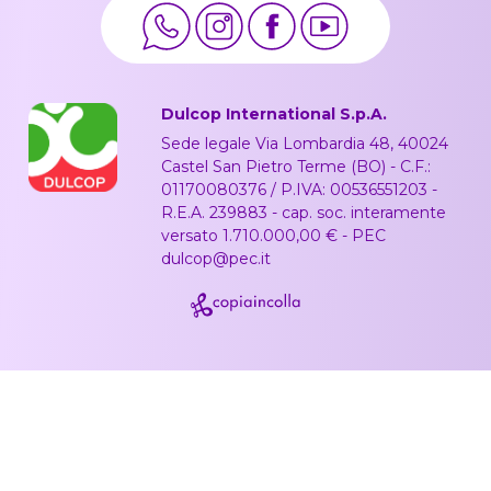
Dulcop International S.p.A.
Sede legale Via Lombardia 48, 40024
Castel San Pietro Terme (BO) - C.F.:
01170080376 / P.IVA: 00536551203 -
R.E.A. 239883 - cap. soc. interamente
versato 1.710.000,00 € - PEC
dulcop@pec.it