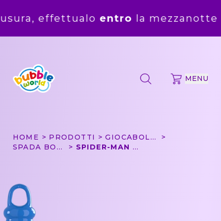
ettualo
entro
la mezzanotte del
5 agos
MENU
HOME
PRODOTTI
GIOCABOLLE
SPADA BOLLE
SPIDER-MAN - SPADA BOLLE BUBBLE WORLD