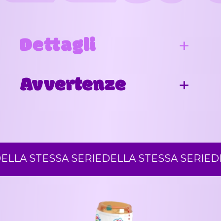
Dettagli
Avvertenze
A STESSA SERIE
DELLA STESSA SERIE
DELL