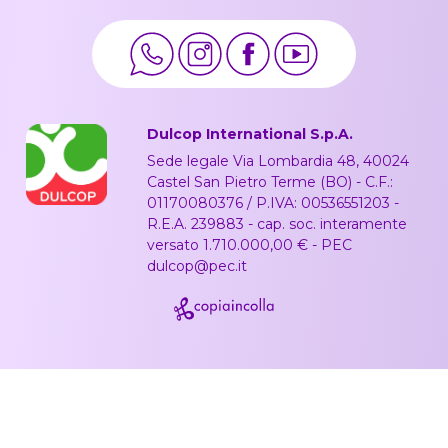
Dulcop International S.p.A.
Sede legale Via Lombardia 48, 40024
Castel San Pietro Terme (BO) - C.F.:
01170080376 / P.IVA: 00536551203 -
R.E.A. 239883 - cap. soc. interamente
versato 1.710.000,00 € - PEC
dulcop@pec.it