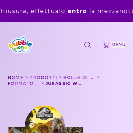
 effettualo
entro
la mezzanotte del
5 
MENU
HOME
PRODOTTI
BOLLE DI SAPONE
FORMATO CONVENIENZA
JURASSIC WORLD - BOLLE DI SAPONE BUBBLE WORLD - CONFEZIONE DA 36 PZ