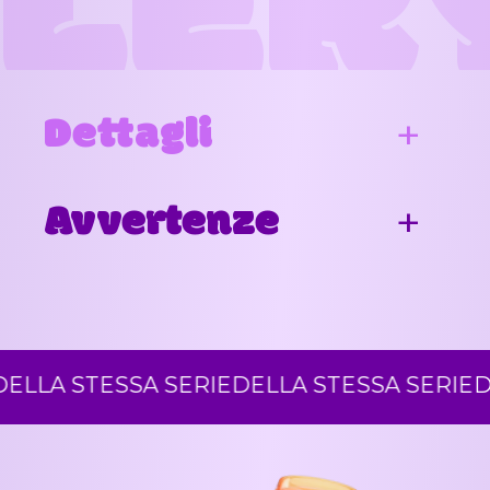
LER
Dettagli
Avvertenze
LA STESSA SERIE
DELLA STESSA SERIE
DEL