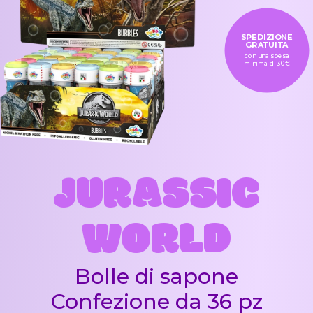
SPEDIZIONE
GRATUITA
con una spesa
minima di 30€
JURASSIC
WORLD
Bolle di sapone
Confezione da 36 pz