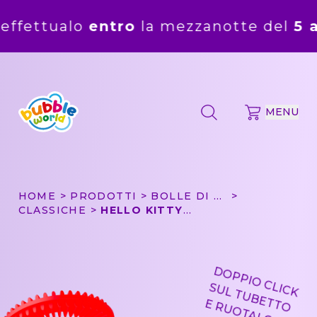
o
entro
la mezzanotte del
5 agosto
. Gl
MENU
HOME
PRODOTTI
BOLLE DI SAPONE
CLASSICHE
HELLO KITTY & FRIENDS - BOLLA DI SAPONE BUBBLE WORLD
DOPPIO CLICK
SUL TUBETTO
E RUOTALO