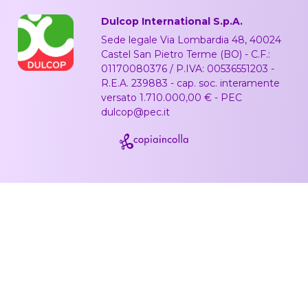
Dulcop International S.p.A.
Sede legale Via Lombardia 48, 40024
Castel San Pietro Terme (BO) - C.F.:
01170080376 / P.IVA: 00536551203 -
R.E.A. 239883 - cap. soc. interamente
versato 1.710.000,00 € - PEC
dulcop@pec.it