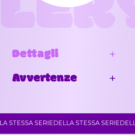
LER
Dettagli
Avvertenze
STESSA SERIE
DELLA STESSA SERIE
DELLA 