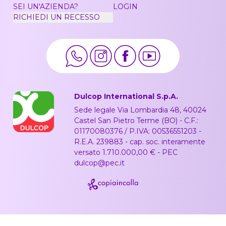
SEI UN'AZIENDA?
LOGIN
RICHIEDI UN RECESSO
Dulcop International S.p.A.
Sede legale Via Lombardia 48, 40024
Castel San Pietro Terme (BO) - C.F.:
01170080376 / P.IVA: 00536551203 -
R.E.A. 239883 - cap. soc. interamente
versato 1.710.000,00 € - PEC
dulcop@pec.it