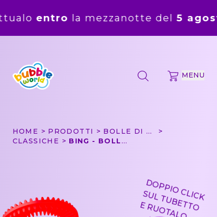
ro
la mezzanotte del
5 agosto
. Gli or
MENU
HOME
PRODOTTI
BOLLE DI SAPONE
CLASSICHE
BING - BOLLA DI SAPONE BUBBLE WORLD
DOPPIO CLICK
SUL TUBETTO
E RUOTALO