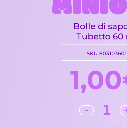
MINI
Bolle di sap
Tubetto 60
SKU 803103601
1,0
1
-