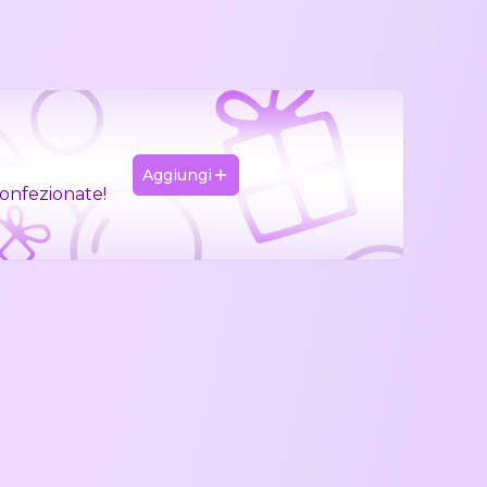
Aggiungi
confezionate!