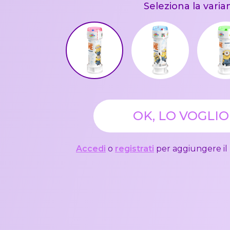
Seleziona la varia
OK, LO VOGLIO
Accedi
o
registrati
per aggiungere il 