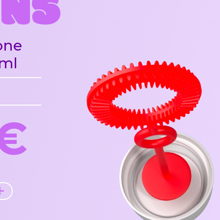
ONS
one
 ml
0€
+