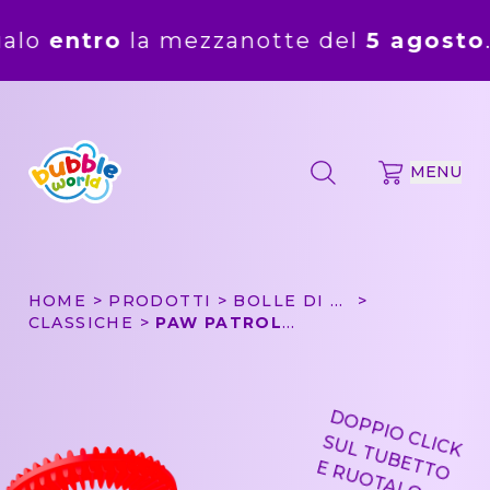
la mezzanotte del
5 agosto
. Gli ordin
MENU
HOME
PRODOTTI
BOLLE DI SAPONE
CLASSICHE
PAW PATROL - BOLLA DI SAPONE BUBBLE WORLD
DOPPIO CLICK
SUL TUBETTO
E RUOTALO