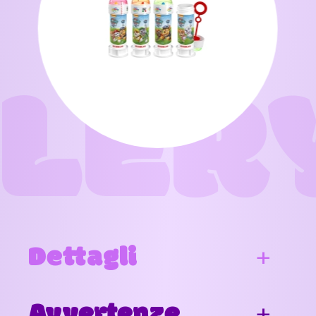
LER
Dettagli
Avvertenze