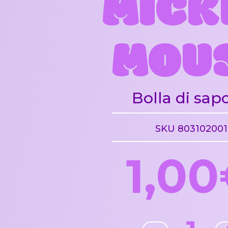
MICK
MOU
Bolla di sap
SKU 803102001
1,0