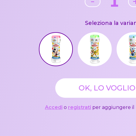
1
-
Seleziona la varia
OK, LO VOGLIO
Accedi
o
registrati
per aggiungere il 