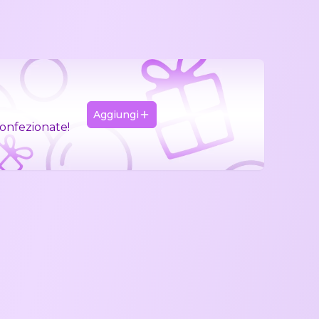
Aggiungi
confezionate!