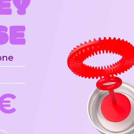
EY
SE
one
0€