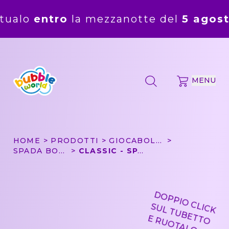
ro
la mezzanotte del
5 agosto
. Gli ord
MENU
HOME
PRODOTTI
GIOCABOLLE
SPADA BOLLE
CLASSIC - SPADA BOLLE BUBBLE WORLD
DOPPIO CLICK
SUL TUBETTO
E RUOTALO