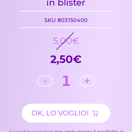
in blister
SKU 803150400
5,00€
2,50€
1
-
+
OK, LO VOGLIO!
Accedi
o
registrati
per aggiungere il prodotto ai