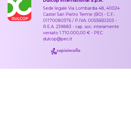
Dulcop International S.p.A.
Sede legale Via Lombardia 48, 40024
Castel San Pietro Terme (BO) - C.F.:
01170080376 / P.IVA: 00536551203 -
R.E.A. 239883 - cap. soc. interamente
versato 1.710.000,00 € - PEC
dulcop@pec.it