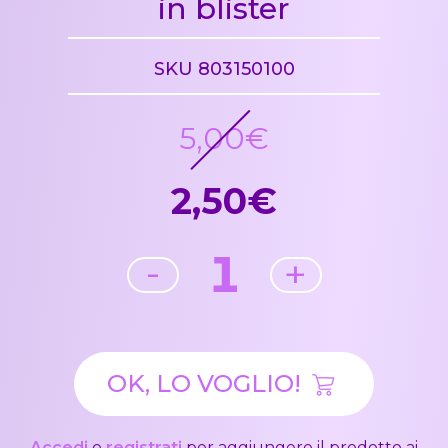
in blister
SKU 803150100
5,00€
2,50€
1
-
+
OK, LO VOGLIO!
Accedi
o
registrati
per aggiungere il prodotto ai