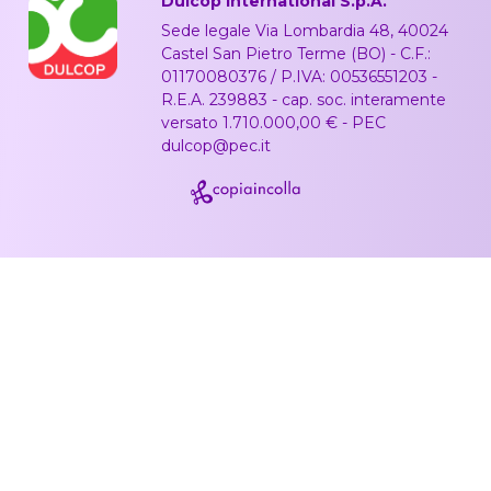
Dulcop International S.p.A.
Sede legale Via Lombardia 48, 40024
Castel San Pietro Terme (BO) - C.F.:
01170080376 / P.IVA: 00536551203 -
R.E.A. 239883 - cap. soc. interamente
versato 1.710.000,00 € - PEC
dulcop@pec.it