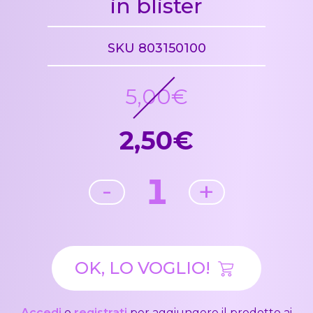
in blister
SKU 803150100
5,00€
2,50€
1
-
+
OK, LO VOGLIO!
Accedi
o
registrati
per aggiungere il prodotto ai