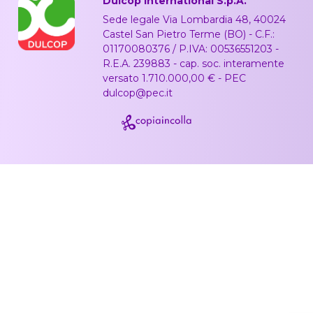
Dulcop International S.p.A.
Sede legale Via Lombardia 48, 40024
Castel San Pietro Terme (BO) - C.F.:
01170080376 / P.IVA: 00536551203 -
R.E.A. 239883 - cap. soc. interamente
versato 1.710.000,00 € - PEC
dulcop@pec.it