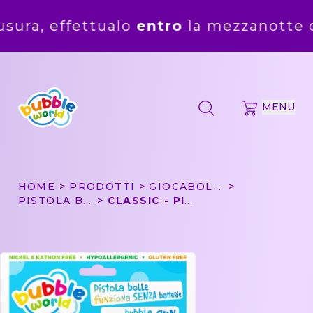
ettualo
entro
la mezzanotte del
5 ago
MENU
HOME
PRODOTTI
GIOCABOLLE
PISTOLA BOLLE PICCOLA
CLASSIC - PISTOLA BOLLE PICCOLA BUBBLE WORLD IN BLISTER