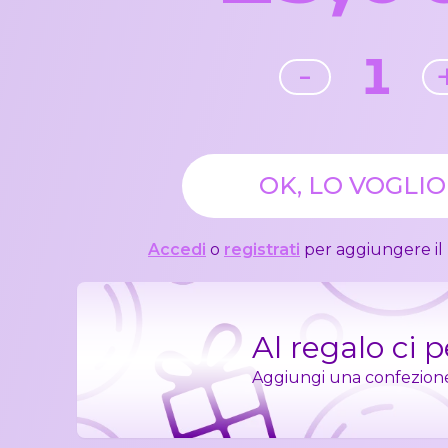
1
-
OK, LO VOGLIO
Accedi
o
registrati
per aggiungere il 
Al regalo ci 
Aggiungi una confezione r