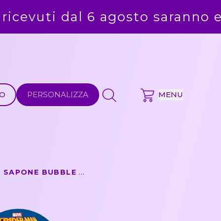
saranno evasi alla ripresa delle 
MO
PERSONALIZZA
MENU
SPIDER-MAN - BOLLE DI SAPONE BUBBLE WORLD - CONFEZIONE DA 36 PZ