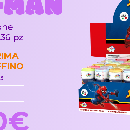
-MAN
one
36 pz
RIMA
FFINO
 3
0
0€