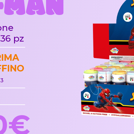
-MAN
one
36 pz
RIMA
FFINO
 3
0
0€