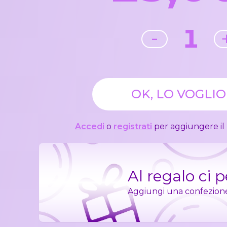
1
-
OK, LO VOGLIO
Accedi
o
registrati
per aggiungere il 
Al regalo ci 
Aggiungi una confezione r