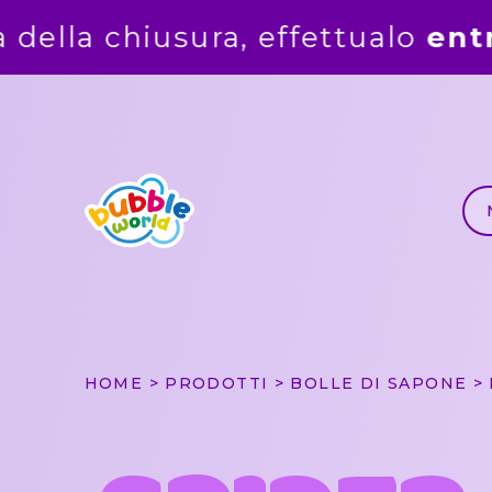
ualo
entro
la mezzanotte del
5 
HOME
PRODOTTI
BOLLE DI SAPONE