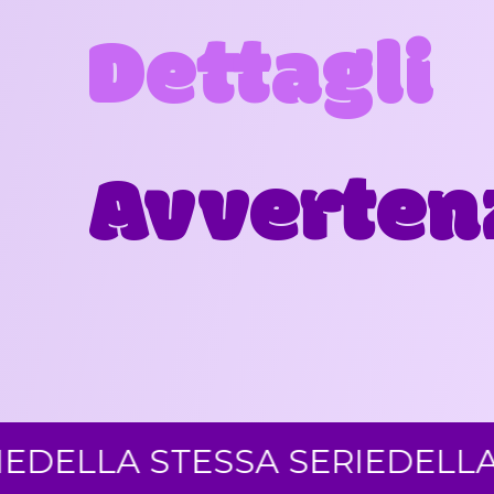
Dettagli
Avverten
A STESSA SERIE
DELLA STESS