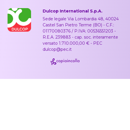
Dulcop International S.p.A.
Sede legale Via Lombardia 48, 40024
Castel San Pietro Terme (BO) - C.F.:
01170080376 / P.IVA: 00536551203 -
R.E.A. 239883 - cap. soc. interamente
versato 1.710.000,00 € - PEC
dulcop@pec.it