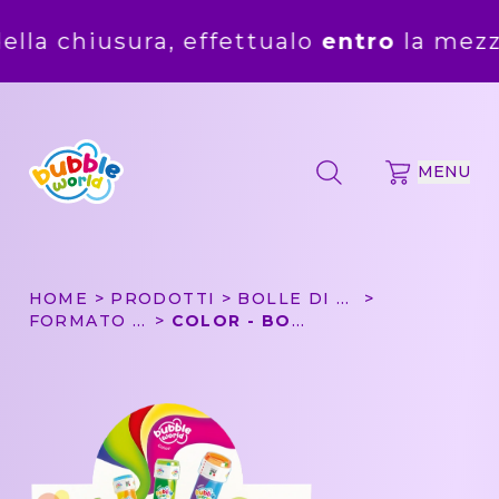
fettualo
entro
la mezzanotte del
5 ago
MENU
HOME
PRODOTTI
BOLLE DI SAPONE
FORMATO CONVENIENZA
COLOR - BOLLE DI SAPONE BUBBLE WORLD - CONFEZIONE DA 36 PZ