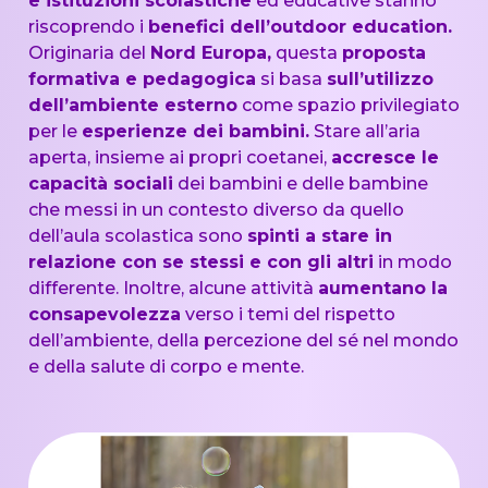
e istituzioni scolastiche
ed educative stanno
riscoprendo i
benefici dell’outdoor education.
Originaria del
Nord Europa,
questa
proposta
formativa e pedagogica
si basa
sull’utilizzo
dell’ambiente esterno
come spazio privilegiato
per le
esperienze dei bambini.
Stare all’aria
aperta, insieme ai propri coetanei,
accresce le
capacità sociali
dei bambini e delle bambine
che messi in un contesto diverso da quello
dell’aula scolastica sono
spinti a stare in
relazione con se stessi e con gli altri
in modo
differente. Inoltre, alcune attività
aumentano la
consapevolezza
verso i temi del rispetto
dell’ambiente, della percezione del sé nel mondo
e della salute di corpo e mente.