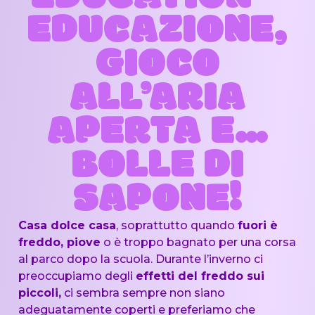
EDUCAZIONE,
GIOCO
ALL’ARIA
APERTA E…
BOLLE DI
SAPONE!
Casa dolce casa
, soprattutto quando
fuori è
freddo, piove
o è troppo bagnato per una corsa
al parco dopo la scuola. Durante l’inverno ci
preoccupiamo degli
effetti del freddo sui
piccoli,
ci sembra sempre non siano
adeguatamente coperti e preferiamo che