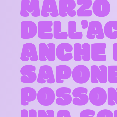
MARZO 
DELL’A
ANCHE 
SAPONE
POSSO