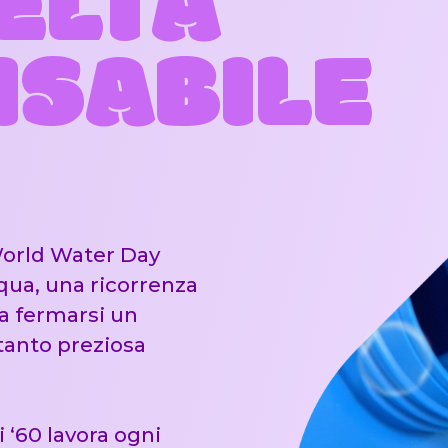
ELTA
SABILE
 World Water Day
qua, una ricorrenza
 a fermarsi un
tanto preziosa
 ‘60 lavora ogni