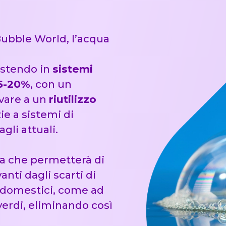
Bubble World, l’acqua
estendo in
sistemi
15-20%
, con un
ivare a un
riutilizzo
ie a sistemi di
agli attuali.
ema che permetterà di
nti dagli scarti di
 domestici, come ad
erdi, eliminando così