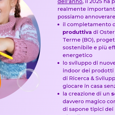
dell’anno
, il 2025 ha
realmente importante.
possiamo annoverare
il completamento d
produttiva
di Oster
Terme (BO), proget
sostenibile e più ef
energetico
lo sviluppo di nuove
indoor
dei prodotti
di Ricerca & Svilu
giocare in casa sen
la creazione di un
s
davvero magico cont
di sapone tipici de