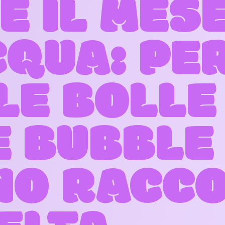
È IL MES
CQUA: PE
LE BOLLE 
 BUBBLE
NO RACC