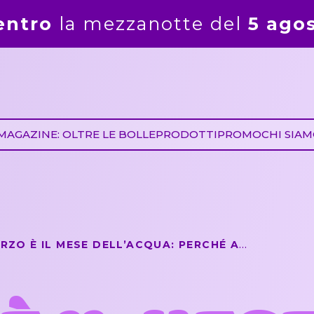
del
5 agosto
. Gli ordini ricevut
MAGAZINE: OLTRE LE BOLLE
PRODOTTI
PROMO
CHI SIA
MARZO È IL MESE DELL’ACQUA: PERCHÉ ANCHE LE BOLLE DI SAPONE BUBBLE WORLD POSSONO RACCONTARE UNA SCELTA RESPONSABILE