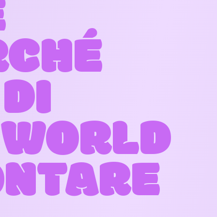
E
RCHÉ
DI
 WORLD
ONTARE