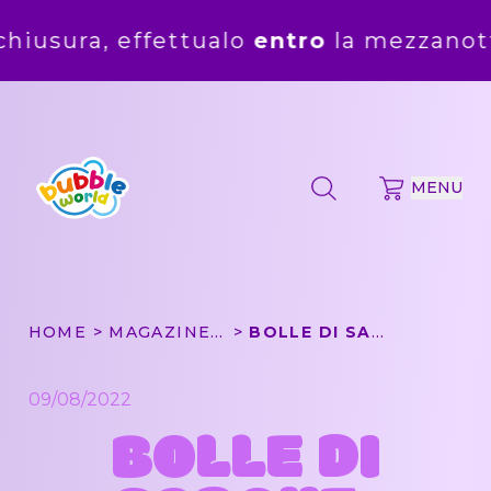
fettualo
entro
la mezzanotte del
5 ago
MENU
HOME
MAGAZINE: OLTRE LE BOLLE
BOLLE DI SAPONE, LIBRI E STORIE SOTTO L’OMBRELLONE
09/08/2022
BOLLE DI