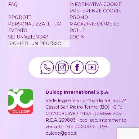
FAQ
INFORMATIVA COOKIE
PREFERENZE COOKIE
PRODOTTI
PROMO
PERSONALIZZA IL TUO
MAGAZINE: OLTRE LE
EVENTO
BOLLE
SEI UN'AZIENDA?
LOGIN
RICHIEDI UN RECESSO
Dulcop International S.p.A.
Sede legale Via Lombardia 48, 40024
Castel San Pietro Terme (BO) - C.F.:
01170080376 / P.IVA: 00536551203 -
R.E.A. 239883 - cap. soc. interamente
versato 1.710.000,00 € - PEC
dulcop@pec.it