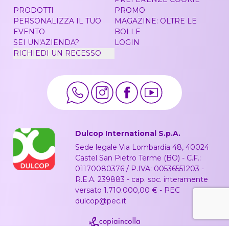
PRODOTTI
PROMO
PERSONALIZZA IL TUO
MAGAZINE: OLTRE LE
EVENTO
BOLLE
SEI UN'AZIENDA?
LOGIN
RICHIEDI UN RECESSO
Dulcop International S.p.A.
Sede legale Via Lombardia 48, 40024
Castel San Pietro Terme (BO) - C.F.:
01170080376 / P.IVA: 00536551203 -
R.E.A. 239883 - cap. soc. interamente
versato 1.710.000,00 € - PEC
dulcop@pec.it