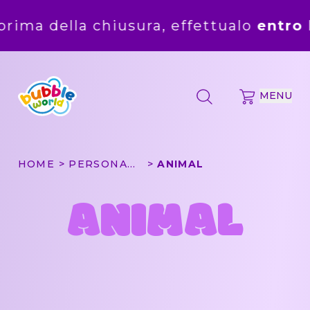
la chiusura, effettualo
entro
la mezzan
MENU
HOME
PERSONAGGI
ANIMAL
ANIMAL